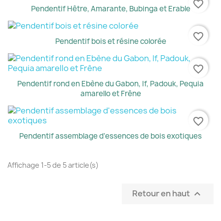
favorite_border
Pendentif Hêtre, Amarante, Bubinga et Erable
favorite_border
Pendentif bois et résine colorée
favorite_border
Pendentif rond en Ebène du Gabon, If, Padouk, Pequia
amarello et Frêne
favorite_border
Pendentif assemblage d'essences de bois exotiques
Affichage 1-5 de 5 article(s)
Retour en haut
