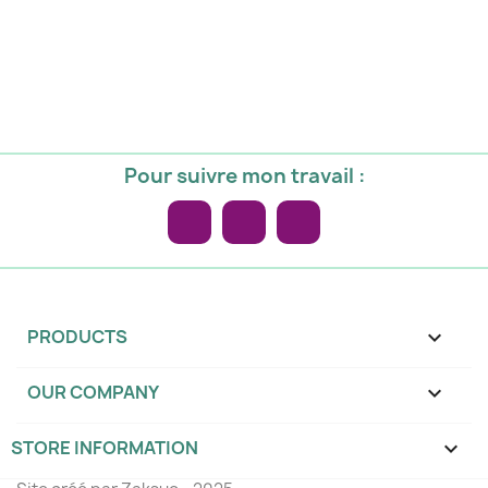
Pour suivre mon travail :
Facebook
Pinterest
Instagram
PRODUCTS

OUR COMPANY

STORE INFORMATION
keyboard_arrow_down