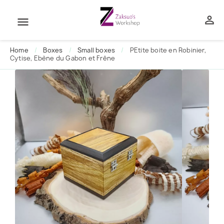


Home
Boxes
Small boxes
PEtite boite en Robinier,
Cytise, Ebène du Gabon et Frêne